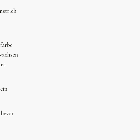
nstrich
dfarbe
twachsen
nes
 ein
 bevor