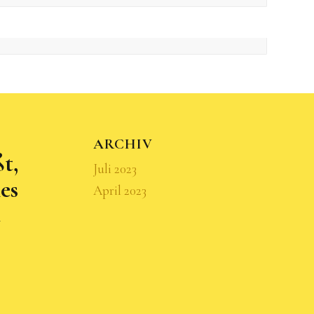
ARCHIV
ßt,
Juli 2023
es
April 2023
t