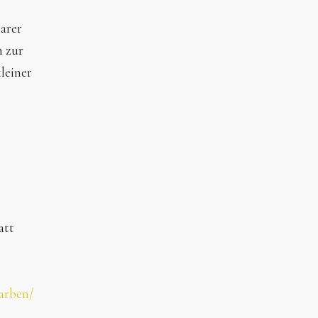
barer
n zur
leiner
att
arben/