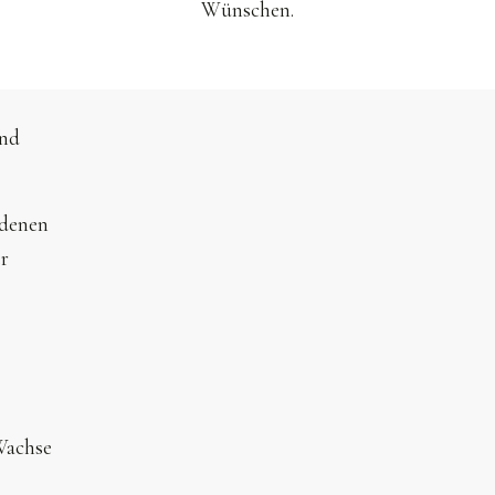
Wünschen.
and
ndenen
r
Wachse