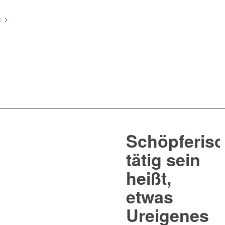
n
Schöpferis
tätig sein
heißt,
etwas
Ureigenes